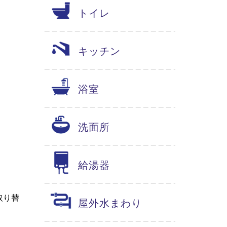
トイレ
キッチン
浴室
洗面所
給湯器
取り替
屋外水まわり