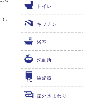
トイレ
ます。
キッチン
浴室
洗面所
給湯器
屋外水まわり