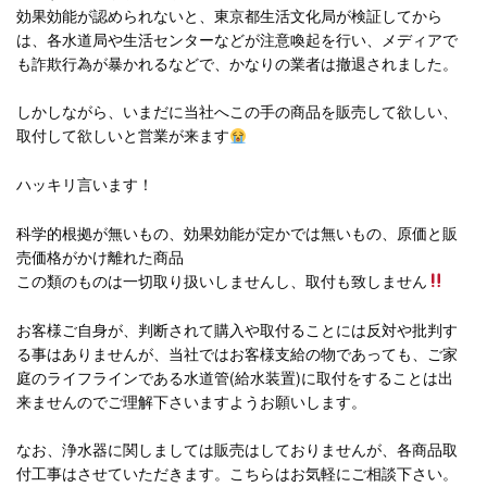
効果効能が認められないと、東京都生活文化局が検証してから
は、各水道局や生活センターなどが注意喚起を行い、メディアで
も詐欺行為が暴かれるなどで、かなりの業者は撤退されました。
しかしながら、いまだに当社へこの手の商品を販売して欲しい、
取付して欲しいと営業が来ます
ハッキリ言います！
科学的根拠が無いもの、効果効能が定かでは無いもの、原価と販
売価格がかけ離れた商品
この類のものは一切取り扱いしませんし、取付も致しません
お客様ご自身が、判断されて購入や取付ることには反対や批判す
る事はありませんが、当社ではお客様支給の物であっても、ご家
庭のライフラインである水道管(給水装置)に取付をすることは出
来ませんのでご理解下さいますようお願いします。
なお、浄水器に関しましては販売はしておりませんが、各商品取
付工事はさせていただきます。こちらはお気軽にご相談下さい。