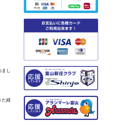
めまし
きた経