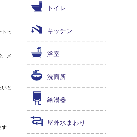
トイレ
キッチン
ートヒ
浴室
談、メ
洗面所
たいと
給湯器
屋外水まわり
ます