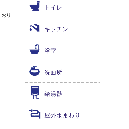
トイレ
ており
キッチン
浴室
洗面所
給湯器
屋外水まわり